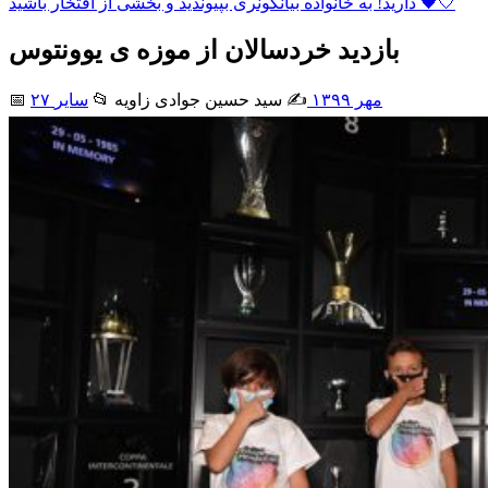
دارید! به خانواده بیانکونری بپیوندید و بخشی از افتخار باشید 🖤🤍
بازدید خردسالان از موزه ی یوونتوس
۲۷ مهر ۱۳۹۹
✍️ سید حسین جوادی زاويه
📂
سایر
📅