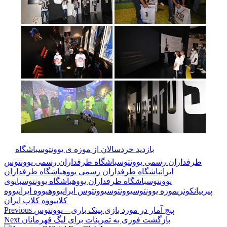
🏷️ برچسب‌ها:
بازدید خردسالان از موزه ی یوونتوس
باشگاه
طرفداران رسمی یوونتوس
باشگاه طرفداران رسمی یوونتوس
ایران
باشگاه طرفداران رسمی یووه
باشگاه طرفداران
یوونتوس
باشگاه طرفداران یووه
باشگاه یوونتوس
بانوی
پیر
بیانکونری
موزه یوونتوس
یوونتوس
یوونتوس ایران
یووه
یووه ایران
یووه
کلاب
یووه کلاب ایران
پنج آمار در مورد بازی پینک باری – یوونتوس
Previous
بازگشت فوری به تمرینات برای لیگ قهرمانان
Next