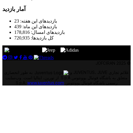
آمار بازدید
بازدیدهای این هفته:
23
بازدیدهای این ماه:
439
بازدیدهای امسال:
178,816
کل بازدیدها:
720,935
© 2025 JOFCIRAN
علائم تجاری JUVENTUS، JUVE و
به طور انحصاری
متعلق به باشگاه فوتبال یوونتوس S.p.A. از تورین، ایتالیا است. وب‌سایت
رسمی باشگاه فوتبال یوونتوس S.p.A.
www.juventus.com